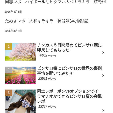
同志レポ ハイボールなヒグマvs大和キラキラ 嬉野嬢
2026年8月5日
たぬきレポ 大和キラキラ 神谷嬢(本指名編)
2026年8月4日
チンカス５日間溜めてピンサロ嬢に
即尺してもらった
70602 views
ピンサロ嬢にピンサロの世界の裏側
事情を聞いてみたぞ
23951 views
同士レポ ポンvsオプションでイ
ラマチオができるピンサロ店の突撃
レポ
13337 views