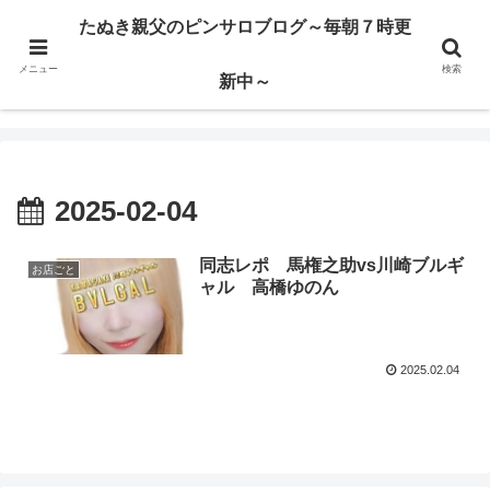
ハードサービス嬢を求めて3000回ピンサロで遊んだ親父
たぬき親父のピンサロブログ～毎朝７時更
メニュー
検索
たぬき親父のピンサロブログ～毎朝７時更新中～
新中～
2025-02-04
同志レポ 馬権之助vs川崎ブルギ
お店ごと
ャル 高橋ゆのん
2025.02.04