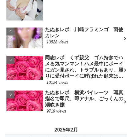
たぬきレポ 川崎フラミンゴ 雨使
カレン
10828 views
同志レポ くず親父 ゴム持参でハ
メる気マンマン！ハメ最中にボーイ
にガン見され、トラブルもあり。帰
りに受付ボーイに呼ばれた顛末は？
(7/10現役嬢)
10124 views
たぬきレポ 横浜パイレーツ 写真
指名で即尺、即アナル、ごっくんの
潮吹き嬢
9719 views
2025年2月