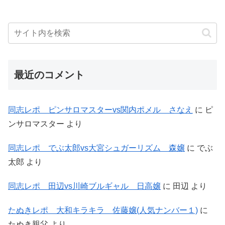
最近のコメント
同志レポ ピンサロマスターvs関内ポメル さなえ
に
ピ
ンサロマスター
より
同志レポ でぶ太郎vs大宮シュガーリズム 森嬢
に
でぶ
太郎
より
同志レポ 田辺vs川崎ブルギャル 日高嬢
に
田辺
より
たぬきレポ 大和キラキラ 佐藤嬢(人気ナンバー１)
に
たぬき親父
より