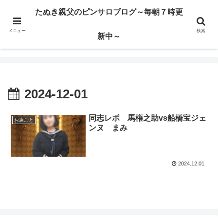
ハードサービス嬢を求めて3000回ピンサロで遊んだ親父
たぬき親父のピンサロブログ～毎朝７時更
メニュー
検索
たぬき親父のピンサロブログ～毎朝７時更新中～
新中～
2024-12-01
同志レポ 馬権之助vs船橋宝ジェ
お店ごと
ンヌ まみ
2024.12.01