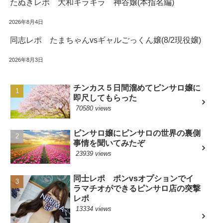
たぬきレポ 大和キラキラ 神谷嬢(本指名編)
2026年8月4日
同志レポ たまちゃんvsギャルごっくん嬢(8/2現役嬢)
2026年8月3日
チンカス５日間溜めてピンサロ嬢に
即尺してもらった
70580 views
ピンサロ嬢にピンサロの世界の裏側
事情を聞いてみたぞ
23939 views
同士レポ ポンvsオプションでイ
ラマチオができるピンサロ店の突撃
レポ
13334 views