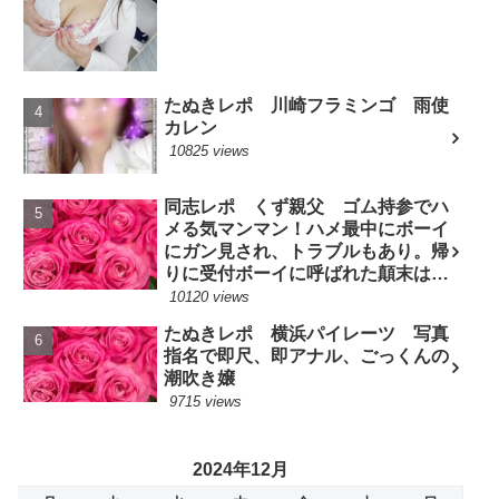
たぬきレポ 川崎フラミンゴ 雨使
カレン
10825 views
同志レポ くず親父 ゴム持参でハ
メる気マンマン！ハメ最中にボーイ
にガン見され、トラブルもあり。帰
りに受付ボーイに呼ばれた顛末は？
(7/10現役嬢)
10120 views
たぬきレポ 横浜パイレーツ 写真
指名で即尺、即アナル、ごっくんの
潮吹き嬢
9715 views
2024年12月