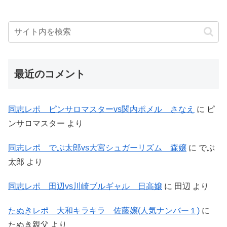
最近のコメント
同志レポ ピンサロマスターvs関内ポメル さなえ
に
ピ
ンサロマスター
より
同志レポ でぶ太郎vs大宮シュガーリズム 森嬢
に
でぶ
太郎
より
同志レポ 田辺vs川崎ブルギャル 日高嬢
に
田辺
より
たぬきレポ 大和キラキラ 佐藤嬢(人気ナンバー１)
に
たぬき親父
より