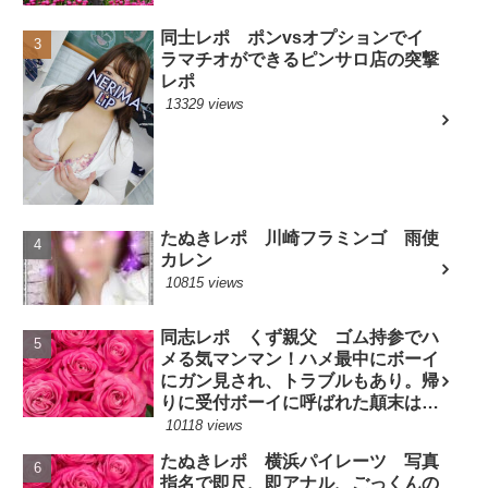
同士レポ ポンvsオプションでイ
ラマチオができるピンサロ店の突撃
レポ
13329 views
たぬきレポ 川崎フラミンゴ 雨使
カレン
10815 views
同志レポ くず親父 ゴム持参でハ
メる気マンマン！ハメ最中にボーイ
にガン見され、トラブルもあり。帰
りに受付ボーイに呼ばれた顛末は？
(7/10現役嬢)
10118 views
たぬきレポ 横浜パイレーツ 写真
指名で即尺、即アナル、ごっくんの