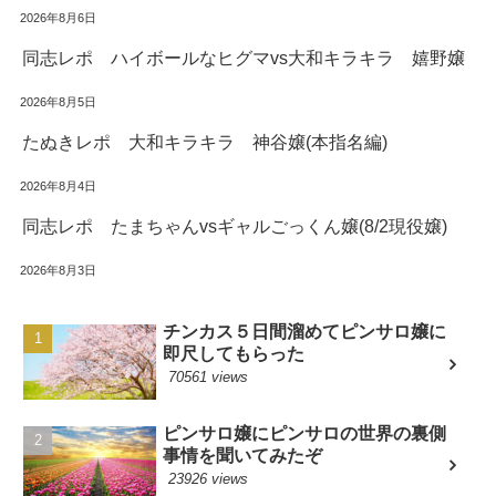
2026年8月6日
同志レポ ハイボールなヒグマvs大和キラキラ 嬉野嬢
2026年8月5日
たぬきレポ 大和キラキラ 神谷嬢(本指名編)
2026年8月4日
同志レポ たまちゃんvsギャルごっくん嬢(8/2現役嬢)
2026年8月3日
チンカス５日間溜めてピンサロ嬢に
即尺してもらった
70561 views
ピンサロ嬢にピンサロの世界の裏側
事情を聞いてみたぞ
23926 views