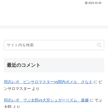
2023.10.30
最近のコメント
同志レポ ピンサロマスターvs関内ポメル さなえ
に
ピ
ンサロマスター
より
同志レポ でぶ太郎vs大宮シュガーリズム 森嬢
に
でぶ
太郎
より