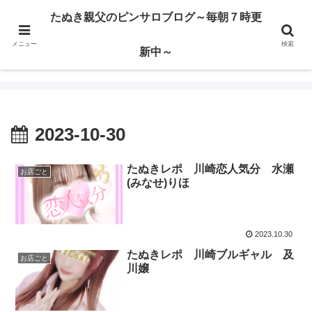
ハードサービス嬢を求めて3000回ピンサロで遊んだ親父
たぬき親父のピンサロブログ～毎朝７時更
メニュー
検索
たぬき親父のピンサロブログ～毎朝７時更新中～
新中～
2023-10-30
たぬきレポ 川崎恋人気分 水瀬
お店ごと
(みなせ)りほ
2023.10.30
たぬきレポ 川崎ブルギャル 及
お店ごと
川嬢