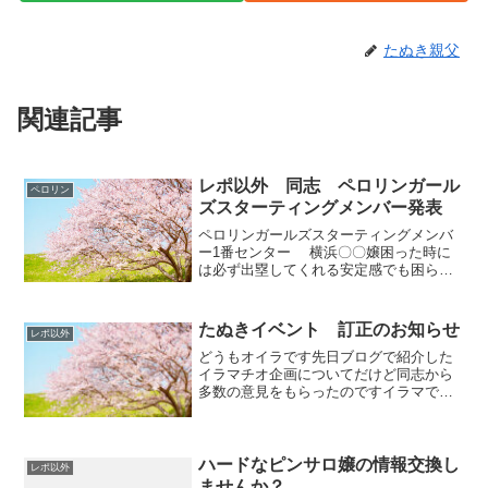
たぬき親父
関連記事
レポ以外 同志 ペロリンガール
ペロリン
ズスターティングメンバー発表
ペロリンガールズスターティングメンバ
ー1番センター 横浜〇〇嬢困った時に
は必ず出塁してくれる安定感でも困らな
いのでちっとも出番がないのが出塁率を
下げている原因本気を出せば4割も打てる
実力者だが本気は出さない必殺喉奥アナ
たぬきイベント 訂正のお知らせ
レポ以外
コンダというホームラ...
どうもオイラです先日ブログで紹介した
イラマチオ企画についてだけど同志から
多数の意見をもらったのですイラマでき
る子ってそんなにいないしイベント参加
したいけどお気に入りだから書けないで
すって確かにそうですなオイラもそう思
ったわけですよと言うこと...
ハードなピンサロ嬢の情報交換し
レポ以外
ませんか？