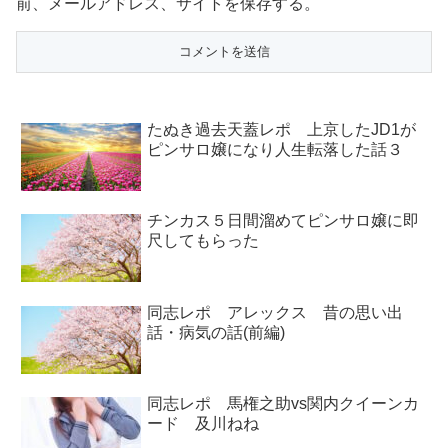
前、メールアドレス、サイトを保存する。
たぬき過去天蓋レポ 上京したJD1が
ピンサロ嬢になり人生転落した話３
チンカス５日間溜めてピンサロ嬢に即
尺してもらった
同志レポ アレックス 昔の思い出
話・病気の話(前編)
同志レポ 馬権之助vs関内クイーンカ
ード 及川ねね