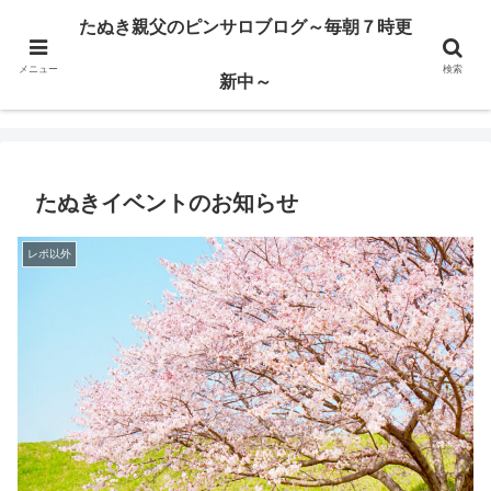
ハードサービス嬢を求めて3000回ピンサロで遊んだ親父
たぬき親父のピンサロブログ～毎朝７時更
メニュー
検索
たぬき親父のピンサロブログ～毎朝７時更新中～
新中～
たぬきイベントのお知らせ
レポ以外