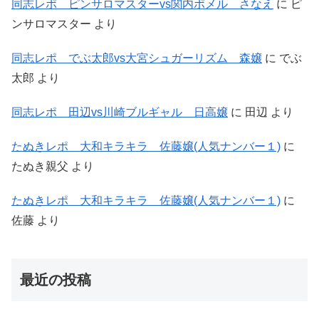
同志レポ ピンサロマスターvs関内ポメル さなえ
に
ピ
ンサロマスター
より
同志レポ でぶ太郎vs大宮シュガーリズム 森嬢
に
でぶ
太郎
より
同志レポ 田辺vs川崎ブルギャル 日高嬢
に
田辺
より
たぬきレポ 大和キラキラ 佐藤嬢(人気ナンバー１)
に
たぬき親父
より
たぬきレポ 大和キラキラ 佐藤嬢(人気ナンバー１)
に
佐藤
より
最近の投稿