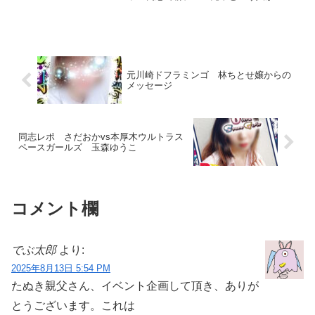
さオイラの大好きな先輩のなんだけどそ
の人の性癖について話をしてみるぞ 粉
チーズ先輩はオイラも何度も会ったこと
がある人でさ 付き...
元川崎ドフラミンゴ 林ちとせ嬢からの
メッセージ
同志レポ さだおかvs本厚木ウルトラス
ペースガールズ 玉森ゆうこ
コメント欄
でぶ太郎
より:
2025年8月13日 5:54 PM
たぬき親父さん、イベント企画して頂き、ありが
とうございます。これは