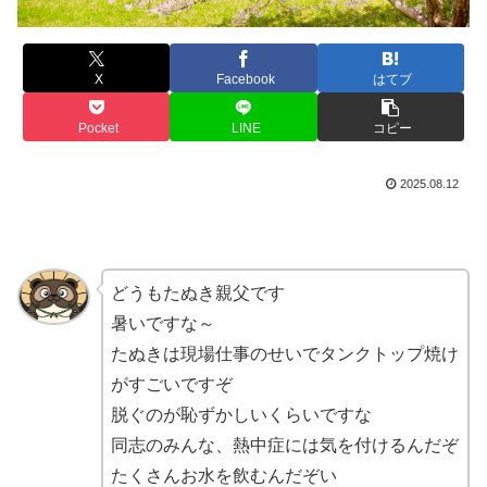
X
Facebook
はてブ
Pocket
LINE
コピー
2025.08.12
どうもたぬき親父です
暑いですな～
たぬきは現場仕事のせいでタンクトップ焼け
がすごいですぞ
脱ぐのが恥ずかしいくらいですな
同志のみんな、熱中症には気を付けるんだぞ
たくさんお水を飲むんだぞい