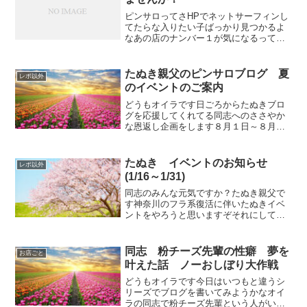
ピンサロってさHPでネットサーフィンし
てたらな入りたい子ばっかり見つかるよ
なあの店のナンバー１が気になるって思
ったりさネット情報だとハードって書い
てあるけど本当なのか？みたいになるよ
なオイラもさネット情報信じて指名した
たぬき親父のピンサロブログ 夏
レポ以外
らさデマだったなんてこ...
のイベントのご案内
どうもオイラです日ごろからたぬきブロ
グを応援してくれてる同志へのささやか
な恩返し企画をします８月１日～８月１
４日の２３時５９分までにレポを投稿し
てくれた同志にはたぬきレポ 真夏に５日
間お風呂に入らないでハードピンサロ嬢
たぬき イベントのお知らせ
レポ以外
に即尺、即アナル、ごっ...
(1/16～1/31)
同志のみんな元気ですか？たぬき親父で
す神奈川のフラ系復活に伴いたぬきイベ
ントをやろうと思いますぞそれにしても
おもちゃ箱混んでましたな～川崎のフラ
系復帰を待ちわびていましたな長い１ヶ
月でしたな～オイラのフラ系復活１発目
同志 粉チーズ先輩の性癖 夢を
お店ごと
は〇〇嬢でしたな今回のイ...
叶えた話 ノーおしぼり大作戦
どうもオイラです今日はいつもと違うシ
リーズでブログを書いてみようかなオイ
ラの同志で粉チーズ先輩という人がいて