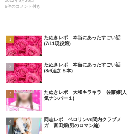
2022年5月26日
6件のコメント付き
たぬきレポ 本当にあったすごい話
(7/11現役嬢)
たぬきレポ 本当にあったすごい話
(8/6追加５本)
たぬきレポ 大和キラキラ 佐藤嬢(人
気ナンバー１)
同志レポ ペロリンvs関内クラブメ
ガ 富田嬢(男のロマン編)