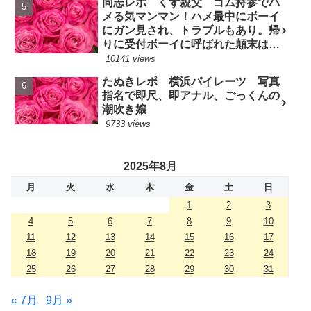
同志レポ くず親父 ゴム持参でハ
メる気マンマン！ハメ最中にボーイ
にガン見され、トラブルもあり。帰
りに受付ボーイに呼ばれた顛末は？
(7/10現役嬢)
10141 views
たぬきレポ 横浜パイレーツ 写真
指名で即尺、即アナル、ごっくんの
潮吹き嬢
9733 views
2025年8月
月
火
水
木
金
土
日
1
2
3
4
5
6
7
8
9
10
11
12
13
14
15
16
17
18
19
20
21
22
23
24
25
26
27
28
29
30
31
« 7月
9月 »