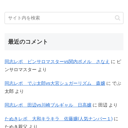
最近のコメント
同志レポ ピンサロマスターvs関内ポメル さなえ
に
ピ
ンサロマスター
より
同志レポ でぶ太郎vs大宮シュガーリズム 森嬢
に
でぶ
太郎
より
同志レポ 田辺vs川崎ブルギャル 日高嬢
に
田辺
より
たぬきレポ 大和キラキラ 佐藤嬢(人気ナンバー１)
に
たぬき親父
より