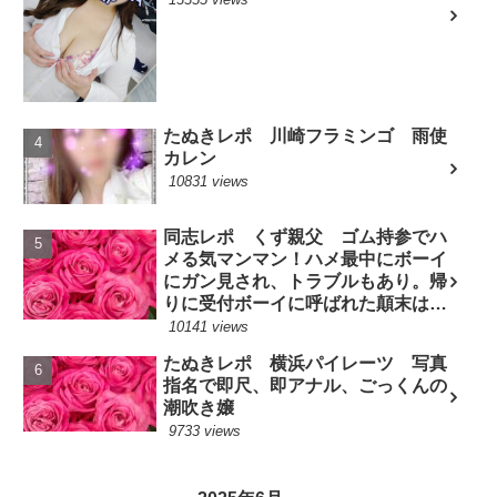
たぬきレポ 川崎フラミンゴ 雨使
カレン
10831 views
同志レポ くず親父 ゴム持参でハ
メる気マンマン！ハメ最中にボーイ
にガン見され、トラブルもあり。帰
りに受付ボーイに呼ばれた顛末は？
(7/10現役嬢)
10141 views
たぬきレポ 横浜パイレーツ 写真
指名で即尺、即アナル、ごっくんの
潮吹き嬢
9733 views