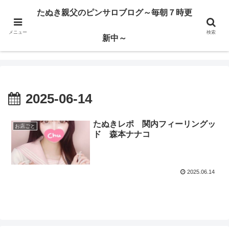
ハードサービス嬢を求めて3000回ピンサロで遊んだ親父
たぬき親父のピンサロブログ～毎朝７時更
メニュー
検索
たぬき親父のピンサロブログ～毎朝７時更新中～
新中～
2025-06-14
たぬきレポ 関内フィーリングッ
お店ごと
ド 森本ナナコ
2025.06.14