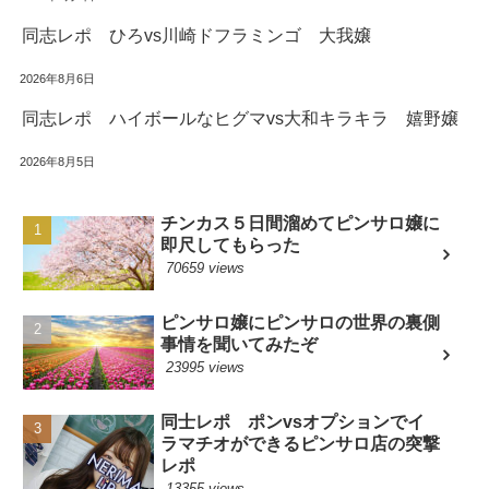
同志レポ ひろvs川崎ドフラミンゴ 大我嬢
2026年8月6日
同志レポ ハイボールなヒグマvs大和キラキラ 嬉野嬢
2026年8月5日
チンカス５日間溜めてピンサロ嬢に
即尺してもらった
70659 views
ピンサロ嬢にピンサロの世界の裏側
事情を聞いてみたぞ
23995 views
同士レポ ポンvsオプションでイ
ラマチオができるピンサロ店の突撃
レポ
13355 views