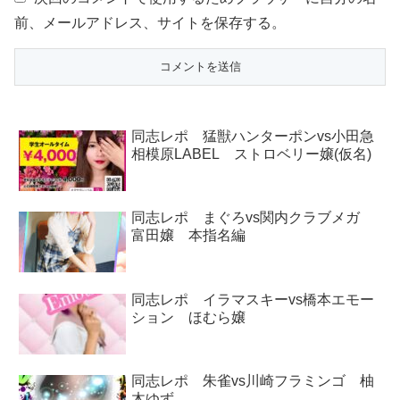
前、メールアドレス、サイトを保存する。
同志レポ 猛獣ハンターポンvs小田急
相模原LABEL ストロベリー嬢(仮名)
同志レポ まぐろvs関内クラブメガ
富田嬢 本指名編
同志レポ イラマスキーvs橋本エモー
ション ほむら嬢
同志レポ 朱雀vs川崎フラミンゴ 柚
木ゆず