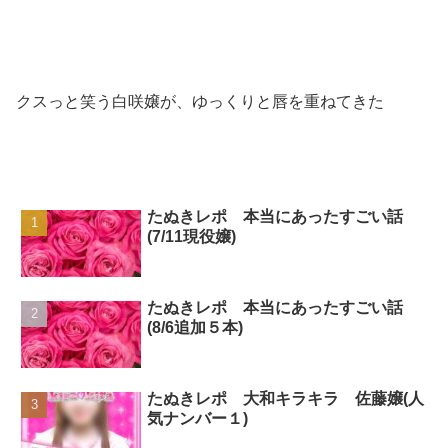
クスっと笑う白咲嬢が、ゆっくりと唇を重ねてきた
たぬきレポ 本当にあったすごい話
(7/11現役嬢)
たぬきレポ 本当にあったすごい話
(8/6追加５本)
たぬきレポ 大和キラキラ 佐藤嬢(人
気ナンバー１)