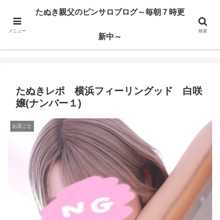
ハードサービス嬢を求めて3000回ピンサロで遊んだ親父
たぬき親父のピンサロブログ～毎朝７時更
メニュー
検索
たぬき親父のピンサロブログ～毎朝７時更新中～
新中～
たぬきレポ 横浜フィーリングッド 白咲
嬢(ナンバー１)
お店ごと