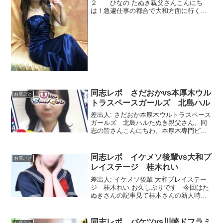
２ ひなの たぬき親父さんこんにち
は！急遽仕事の都合で大和方面に行く用
事が出来ましたので、前から気になって
いた大和ラストバカンス２の早番ＮＯ１
ひなの嬢に突撃してきました。写メ日記
を見るとドレスを着ている...
同志レポ さだおかvs本厚木ウル
お店ごと
トラスペースガールズ 北島ハル
差出人: さだおか本厚木ウルトラスペース
ガールズ 北島ハルたぬき親父さん。同
志の皆さんこんにちわ。本厚木専門ピン
サラーのさだおかです。今回も本厚木ウ
ルトラスペースガールズより北島ハルさ
んのレポートを綴らせていただきます。
同志レポ イケメソ後輩vs大和プ
お店ごと
本日も朝から階段に並...
レイステージ 桂木れい
差出人: イケメソ後輩 大和プレイステー
ジ 桂木れい お久しぶりです 今回はた
ぬきさんの記事見て桂木さんの新人時代
が気になるような事を書いていたのを思
い出したので桂木さんの新人時代のこと
を書こうと思います 文才なくて短文に
同志レポ バケツvs川崎ドフラミ
お店ごと