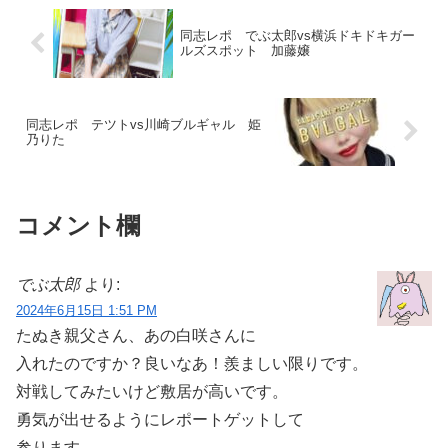
同志レポ でぶ太郎vs横浜ドキドキガー
ルズスポット 加藤嬢
同志レポ テツトvs川崎ブルギャル 姫
乃りた
コメント欄
でぶ太郎
より:
2024年6月15日 1:51 PM
たぬき親父さん、あの白咲さんに
入れたのですか？良いなあ！羨ましい限りです。
対戦してみたいけど敷居が高いです。
勇気が出せるようにレポートゲットして
参ります。