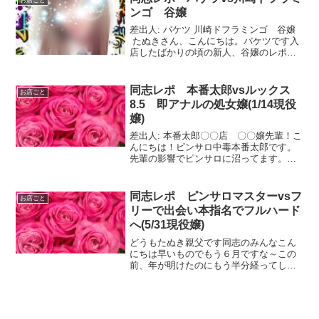
なりがちなのをお許...
ンゴ 谷嬢
差出人: バケツ 川崎ドフラミンゴ 谷嬢
たぬきさん、こんにちは。バケツです入
店したばかりの頃の新人、谷嬢のレポー
トです！現役女子大生 まだ２年生です
ね。貴重な新人情報なので読んでいただ
けたらと思います。最近はたぬきさんの
同志レポ 本番太郎vsルックス
お店ごと
ブログの影響を受...
8.5 即アナルの処女嬢(1/14現役
嬢)
差出人: 本番太郎〇〇店 〇〇嬢先輩！こ
んにちは！ピンサロ中毒本番太郎です。
先輩の影響でピンサロに沼ってます。本
番さんのすごいところは良嬢の情報を教
えると即日必ず入ってくれることフット
ワークの軽さは今やたぬきを凌ぎますな
同志レポ ピンサロマスターvsフ
お店ごと
去年の戦歴は驚異の年...
リーで出会い本指名でフルハード
へ(5/31現役嬢)
どうもたぬき親父です同志のみんなこん
にちは早いものでもう６月ですな～この
前、年が明けたのにもう半分経ってしま
うのですかたぬきは相変わらずピンサロ
活動頑張ってますぞ６月一発目のレポは
ピンサロマスターさんですなブログ初登
場の嬢ですぞフリーでの出...