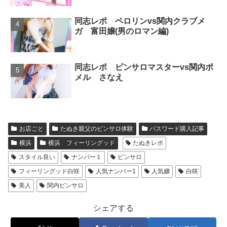
同志レポ ペロリンvs関内クラブメ
ガ 富田嬢(男のロマン編)
同志レポ ピンサロマスターvs関内ポ
メル さなえ
お店ごと
たぬき親父のピンサロ体験
パスワード購入記事
横浜
横浜 フィーリングッド
たぬきレポ
スタイル良い
ナンバー１
ピンサロ
フィーリングッド白咲
人気ナンバー1
人気嬢
白咲
美人
関内ピンサロ
シェアする