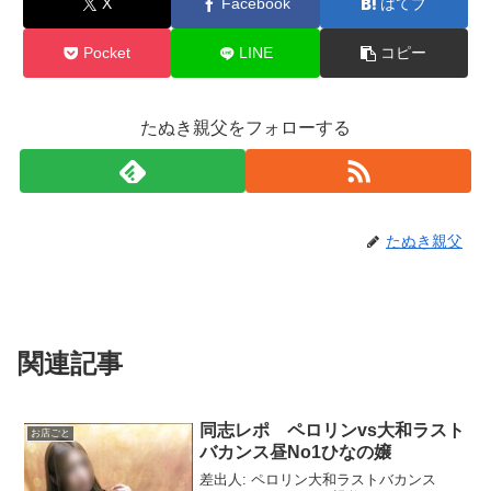
X
Facebook
はてブ
Pocket
LINE
コピー
たぬき親父をフォローする
たぬき親父
関連記事
同志レポ ペロリンvs大和ラスト
お店ごと
バカンス昼No1ひなの嬢
差出人: ペロリン大和ラストバカンス