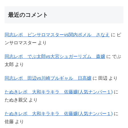
最近のコメント
同志レポ ピンサロマスターvs関内ポメル さなえ
に
ピ
ンサロマスター
より
同志レポ でぶ太郎vs大宮シュガーリズム 森嬢
に
でぶ
太郎
より
同志レポ 田辺vs川崎ブルギャル 日高嬢
に
田辺
より
たぬきレポ 大和キラキラ 佐藤嬢(人気ナンバー１)
に
たぬき親父
より
たぬきレポ 大和キラキラ 佐藤嬢(人気ナンバー１)
に
佐藤
より