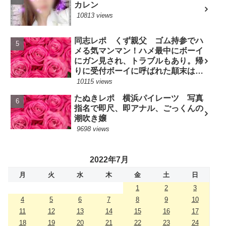
カレン
10813 views
同志レポ くず親父 ゴム持参でハ
メる気マンマン！ハメ最中にボーイ
にガン見され、トラブルもあり。帰
りに受付ボーイに呼ばれた顛末は？
(7/10現役嬢)
10115 views
たぬきレポ 横浜パイレーツ 写真
指名で即尺、即アナル、ごっくんの
潮吹き嬢
9698 views
2022年7月
月
火
水
木
金
土
日
1
2
3
4
5
6
7
8
9
10
11
12
13
14
15
16
17
18
19
20
21
22
23
24