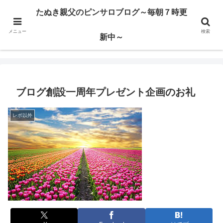
ハードサービス嬢を求めて3000回ピンサロで遊んだ親父
たぬき親父のピンサロブログ～毎朝７時更
メニュー
検索
たぬき親父のピンサロブログ～毎朝７時更新中～
新中～
ブログ創設一周年プレゼント企画のお礼
レポ以外