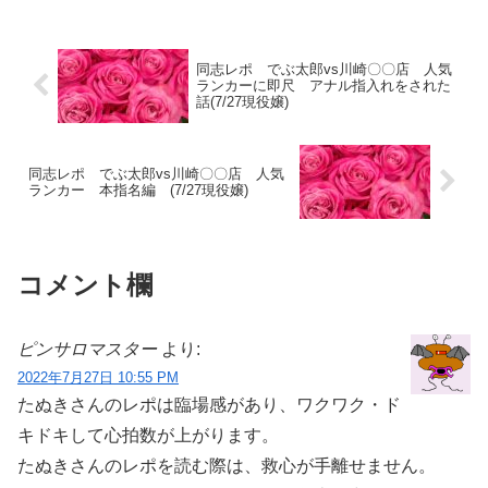
嬢になり人生転落した話１ - たぬき親父
のピンサロブロ...
同志レポ でぶ太郎vs川崎〇〇店 人気
ランカーに即尺 アナル指入れをされた
話(7/27現役嬢)
同志レポ でぶ太郎vs川崎〇〇店 人気
ランカー 本指名編 (7/27現役嬢)
コメント欄
ピンサロマスター
より:
2022年7月27日 10:55 PM
たぬきさんのレポは臨場感があり、ワクワク・ド
キドキして心拍数が上がります。
たぬきさんのレポを読む際は、救心が手離せません。