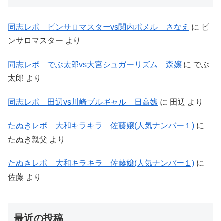
同志レポ ピンサロマスターvs関内ポメル さなえ
に
ピ
ンサロマスター
より
同志レポ でぶ太郎vs大宮シュガーリズム 森嬢
に
でぶ
太郎
より
同志レポ 田辺vs川崎ブルギャル 日高嬢
に
田辺
より
たぬきレポ 大和キラキラ 佐藤嬢(人気ナンバー１)
に
たぬき親父
より
たぬきレポ 大和キラキラ 佐藤嬢(人気ナンバー１)
に
佐藤
より
最近の投稿