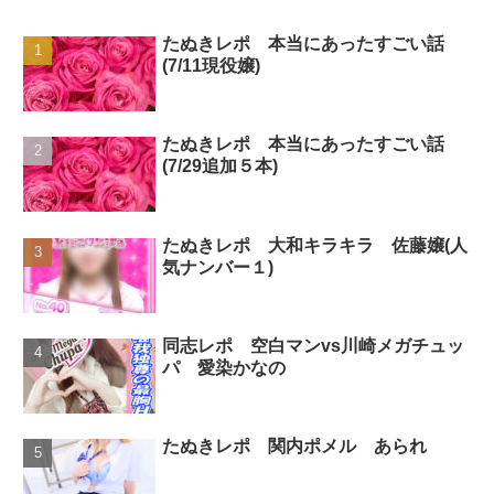
たぬきレポ 本当にあったすごい話
(7/11現役嬢)
たぬきレポ 本当にあったすごい話
(7/29追加５本)
たぬきレポ 大和キラキラ 佐藤嬢(人
気ナンバー１)
同志レポ 空白マンvs川崎メガチュッ
パ 愛染かなの
たぬきレポ 関内ポメル あられ