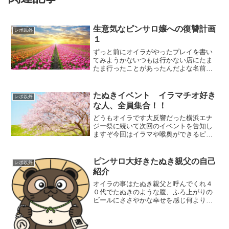
生意気なピンサロ嬢への復讐計画
レポ以外
１
ずっと前にオイラがやったプレイを書い
てみようかないつもは行かない店にたま
たま行ったことがあったんだよな名前は
聞いたことがある店だったけどあまり話
題にならないからノーマークだったんだ
よな期待せずに店に入っていたらさ出勤
たぬきイベント イラマチオ好き
レポ以外
している嬢が意外に多くて...
な人、全員集合！！
どうもオイラです大反響だった横浜エナ
ジー祭に続いて次回のイベントを告知し
ますぞ今回はイラマや喉奥ができるピン
サロ嬢についての情報を集めてみようか
なと思う同志とやりとりしているとさイ
ラマや喉奥についての情報を求める声が
ピンサロ大好きたぬき親父の自己
レポ以外
多くてさ同志の中でもイラ...
紹介
オイラの事はたぬき親父と呼んでくれ４
０代でたぬきのような腹、ふろ上がりの
ビールにささやかな幸せを感じ何より風
俗が大好きなどうしようもない親父だ若
い時はそれなりにモテたが今はお金を払
わないと女に触れることもでなくなって