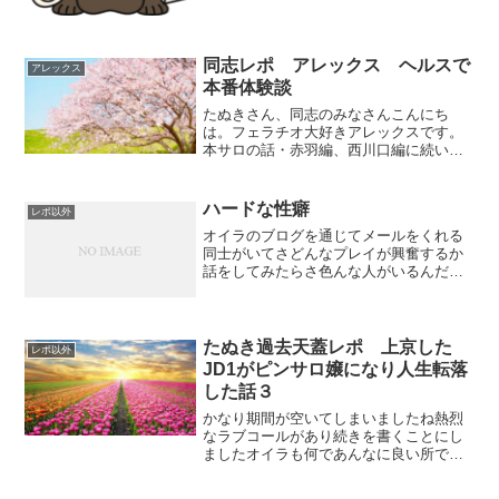
しまった今までのピンサロ...
同志レポ アレックス ヘルスで
アレックス
本番体験談
たぬきさん、同志のみなさんこんにち
は。フェラチオ大好きアレックスです。
本サロの話・赤羽編、西川口編に続い
て、またもや本番の話です。私はフェラ
してもらうことが大好きなので、ヘルス
で本番を狙って仕掛けたり口説いたりす
ハードな性癖
レポ以外
ることはほとんどありませんで...
オイラのブログを通じてメールをくれる
同士がいてさどんなプレイが興奮するか
話をしてみたらさ色んな人がいるんだな
オイラみたいに臭いものを舐めさせるの
が好きな同士もいるけどなガバガバマン
コにガシマンが好きな同士もいたり顔を
舐めてもらうのが好きだっ...
たぬき過去天蓋レポ 上京した
レポ以外
JD1がピンサロ嬢になり人生転落
した話３
かなり期間が空いてしまいましたね熱烈
なラブコールがあり続きを書くことにし
ましたオイラも何であんなに良い所で続
きを放置したのかわからないですな たぬ
き過去天蓋レポ 上京したJD1がピンサロ