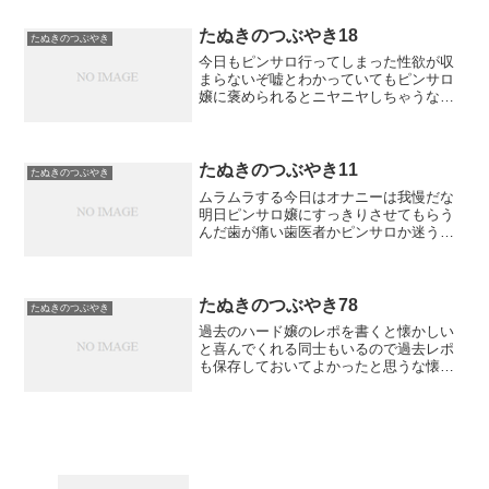
たぬきのつぶやき18
たぬきのつぶやき
今日もピンサロ行ってしまった性欲が収
まらないぞ嘘とわかっていてもピンサロ
嬢に褒められるとニヤニヤしちゃうなお
腹が可愛いって言われるのも悪くないぞ
たぬきのつぶやき11
たぬきのつぶやき
ムラムラする今日はオナニーは我慢だな
明日ピンサロ嬢にすっきりさせてもらう
んだ歯が痛い歯医者かピンサロか迷うな
欲に勝てずに毎回ピンサロに行ってしま
う
たぬきのつぶやき78
たぬきのつぶやき
過去のハード嬢のレポを書くと懐かしい
と喜んでくれる同士もいるので過去レポ
も保存しておいてよかったと思うな懐か
しい写真も出てくるもんなところでさオ
イラ計算したらピンサロだけで１２００
万円は使ってるなオイラの予定ではあと
１０００万円はピンサロに...