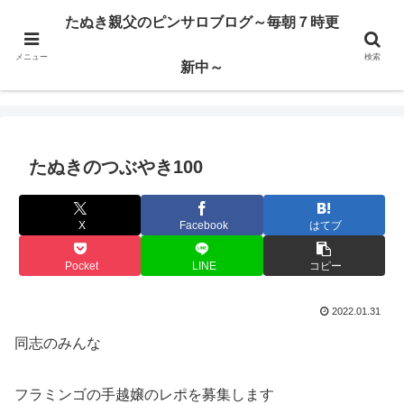
ハードサービス嬢を求めて3000回ピンサロで遊んだ親父
たぬき親父のピンサロブログ～毎朝７時更
メニュー
検索
たぬき親父のピンサロブログ～毎朝７時更新中～
新中～
たぬきのつぶやき100
X
Facebook
はてブ
Pocket
LINE
コピー
2022.01.31
同志のみんな
フラミンゴの手越嬢のレポを募集します