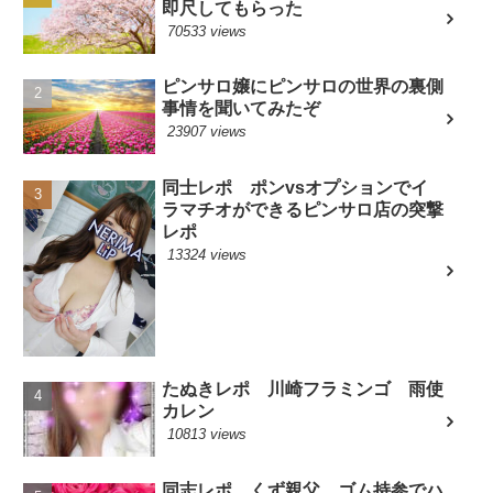
即尺してもらった
70533 views
ピンサロ嬢にピンサロの世界の裏側
事情を聞いてみたぞ
23907 views
同士レポ ポンvsオプションでイ
ラマチオができるピンサロ店の突撃
レポ
13324 views
たぬきレポ 川崎フラミンゴ 雨使
カレン
10813 views
同志レポ くず親父 ゴム持参でハ