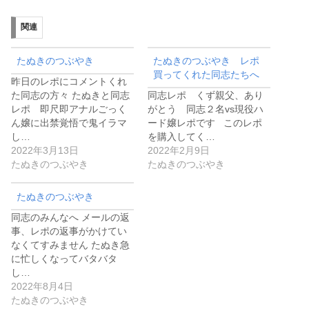
関連
たぬきのつぶやき
たぬきのつぶやき レポ
買ってくれた同志たちへ
昨日のレポにコメントくれ
た同志の方々 たぬきと同志
同志レポ くず親父、あり
レポ 即尺即アナルごっく
がとう 同志２名vs現役ハ
ん嬢に出禁覚悟で鬼イラマ
ード嬢レポです このレポ
し…
を購入してく…
2022年3月13日
2022年2月9日
たぬきのつぶやき
たぬきのつぶやき
たぬきのつぶやき
同志のみんなへ メールの返
事、レポの返事がかけてい
なくてすみません たぬき急
に忙しくなってバタバタ
し…
2022年8月4日
たぬきのつぶやき