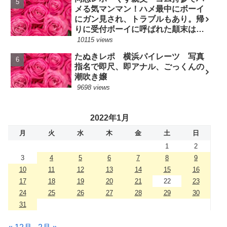
メる気マンマン！ハメ最中にボーイ
にガン見され、トラブルもあり。帰
りに受付ボーイに呼ばれた顛末は？
(7/10現役嬢)
10115 views
たぬきレポ 横浜パイレーツ 写真
指名で即尺、即アナル、ごっくんの
潮吹き嬢
9698 views
2022年1月
月
火
水
木
金
土
日
1
2
3
4
5
6
7
8
9
10
11
12
13
14
15
16
17
18
19
20
21
22
23
24
25
26
27
28
29
30
31