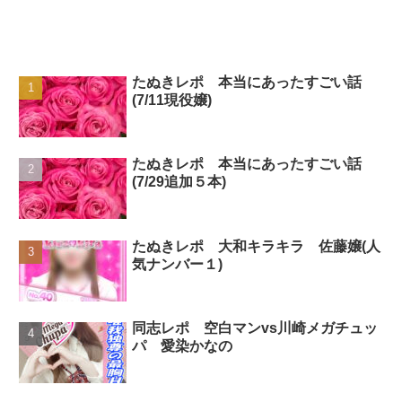
たぬきレポ 本当にあったすごい話
(7/11現役嬢)
たぬきレポ 本当にあったすごい話
(7/29追加５本)
たぬきレポ 大和キラキラ 佐藤嬢(人
気ナンバー１)
同志レポ 空白マンvs川崎メガチュッ
パ 愛染かなの