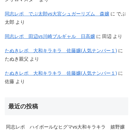
同志レポ でぶ太郎vs大宮シュガーリズム 森嬢
に
でぶ
太郎
より
同志レポ 田辺vs川崎ブルギャル 日高嬢
に
田辺
より
たぬきレポ 大和キラキラ 佐藤嬢(人気ナンバー１)
に
たぬき親父
より
たぬきレポ 大和キラキラ 佐藤嬢(人気ナンバー１)
に
佐藤
より
最近の投稿
同志レポ ハイボールなヒグマvs大和キラキラ 嬉野嬢