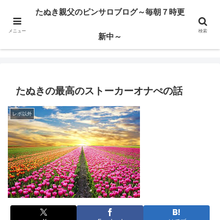
ハードサービス嬢を求めて3000回ピンサロで遊んだ親父
たぬき親父のピンサロブログ～毎朝７時更
メニュー
検索
たぬき親父のピンサロブログ～毎朝７時更新中～
新中～
たぬきの最高のストーカーオナぺの話
レポ以外