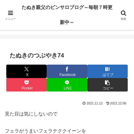
ハードサービス嬢を求めて3000回ピンサロで遊んだ親父
たぬき親父のピンサロブログ～毎朝７時更
メニュー
検索
たぬき親父のピンサロブログ～毎朝７時更新中～
新中～
たぬきのつぶやき74
X
Facebook
はてブ
Pocket
LINE
コピー
2021.11.12
2021.12.06
見た目は気にしないので
フェラがうまいフェラテククイーンを