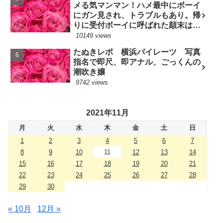
メる気マンマン！ハメ最中にボーイ
にガン見され、トラブルもあり。帰
りに受付ボーイに呼ばれた顛末は？
(7/10現役嬢)
10149 views
たぬきレポ 横浜パイレーツ 写真
指名で即尺、即アナル、ごっくんの
潮吹き嬢
9742 views
2021年11月
月
火
水
木
金
土
日
1
2
3
4
5
6
7
8
9
10
11
12
13
14
15
16
17
18
19
20
21
22
23
24
25
26
27
28
29
30
« 10月
12月 »