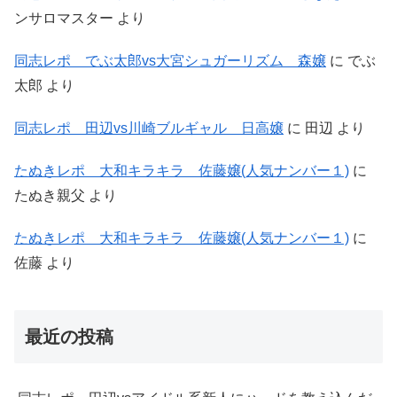
ンサロマスター
より
同志レポ でぶ太郎vs大宮シュガーリズム 森嬢
に
でぶ
太郎
より
同志レポ 田辺vs川崎ブルギャル 日高嬢
に
田辺
より
たぬきレポ 大和キラキラ 佐藤嬢(人気ナンバー１)
に
たぬき親父
より
たぬきレポ 大和キラキラ 佐藤嬢(人気ナンバー１)
に
佐藤
より
最近の投稿