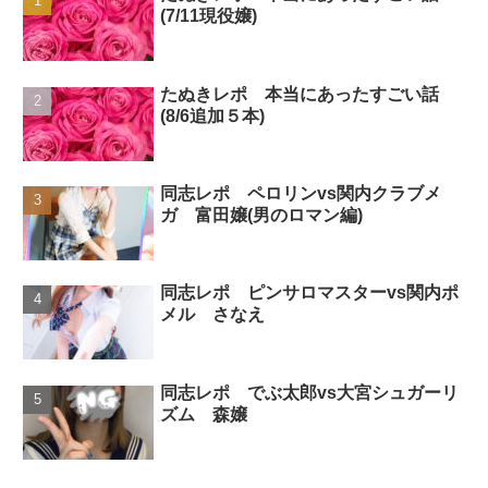
(7/11現役嬢)
たぬきレポ 本当にあったすごい話
(8/6追加５本)
同志レポ ペロリンvs関内クラブメ
ガ 富田嬢(男のロマン編)
同志レポ ピンサロマスターvs関内ポ
メル さなえ
同志レポ でぶ太郎vs大宮シュガーリ
ズム 森嬢