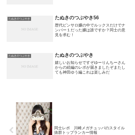
いますか？初ごっくんは嬉しいんだよな
～ごっくん嬢で迷う日は精子の量が減っ
ちゃうからごっくんハシゴはできないん
だよな嬉しい悩みですな今...
たぬきのつぶやき56
たぬきのつぶやき
歴代ピンサロ嬢の中でルックスだけでナ
ンバー１だった嬢は誰ですか？同士の意
見を求む！
たぬきのつぶやき
たぬきのつぶやき
嬉しいお知らせですぞゆーりんちーさん
からの続編のレポが届きましたぞまたし
ても神田ゆう編これは楽しみだ
同士レポ 川崎メガチュッパのスタイル
抜群トップランカー情報