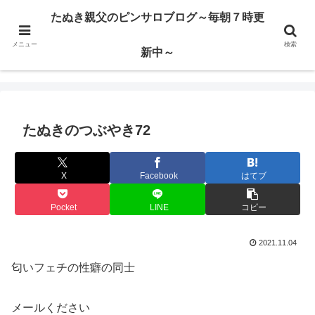
ハードサービス嬢を求めて3000回ピンサロで遊んだ親父
たぬき親父のピンサロブログ～毎朝７時更
メニュー
検索
たぬき親父のピンサロブログ～毎朝７時更新中～
新中～
たぬきのつぶやき72
X
Facebook
はてブ
Pocket
LINE
コピー
2021.11.04
匂いフェチの性癖の同士
メールください