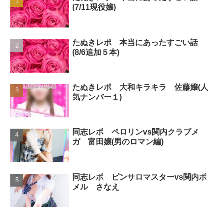
(7/11現役嬢)
たぬきレポ 本当にあったすごい話
(8/6追加５本)
たぬきレポ 大和キラキラ 佐藤嬢(人
気ナンバー１)
同志レポ ペロリンvs関内クラブメ
ガ 富田嬢(男のロマン編)
同志レポ ピンサロマスターvs関内ポ
メル さなえ