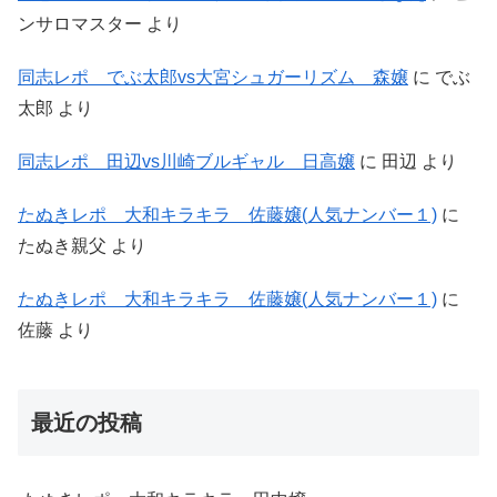
ンサロマスター
より
同志レポ でぶ太郎vs大宮シュガーリズム 森嬢
に
でぶ
太郎
より
同志レポ 田辺vs川崎ブルギャル 日高嬢
に
田辺
より
たぬきレポ 大和キラキラ 佐藤嬢(人気ナンバー１)
に
たぬき親父
より
たぬきレポ 大和キラキラ 佐藤嬢(人気ナンバー１)
に
佐藤
より
最近の投稿