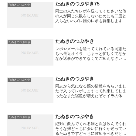
たぬきのつぶやき75
たぬきのつぶやき
同士の人たちレポを送ってくださいな他
の人が同じ失敗をしないためにも二度と
入らないハズレ嬢のレポも募集しますお
ねがいします
たぬきのつぶやき
たぬきのつぶやき
レポやメールを送ってくれている同志た
ちへ最近オイラ、ちょっと忙しくてなか
なか返事ができてなくてごめんなさいで
もなみんなのメールは読んでるしレポも
見てるんだだから返事が来てない人はち
ょっと待ってくれよな時間ができたらち
ゃんと返すからさただみん...
たぬきのつぶやき
たぬきのつぶやき
同志から気になる嬢の情報をもらいまし
たぞ入ってレポしますって約束してしま
ったなまた宿題が増えたぞオイラの体と
ちんぽは１つじゃたりないな嬉しい悩み
だなーお薦め嬢の紹介は嬉しい限りだな
たぬきのつぶやき
たぬきのつぶやき
絶対に飲んでくれる嬢と次は飲んでくれ
そうな嬢どっちに会いに行くか迷ってい
るたぬきですどっちに攻めるべきだと思