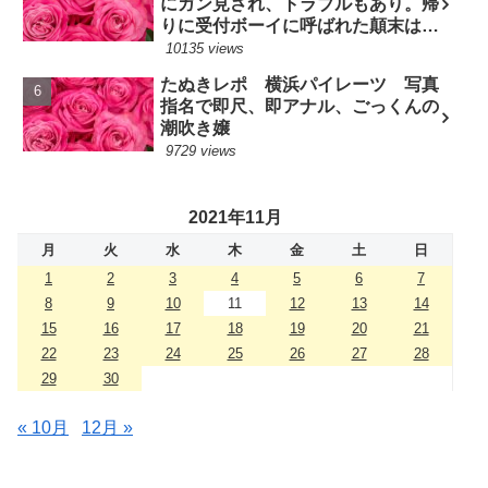
にガン見され、トラブルもあり。帰
りに受付ボーイに呼ばれた顛末は？
(7/10現役嬢)
10135 views
たぬきレポ 横浜パイレーツ 写真
指名で即尺、即アナル、ごっくんの
潮吹き嬢
9729 views
2021年11月
月
火
水
木
金
土
日
1
2
3
4
5
6
7
8
9
10
11
12
13
14
15
16
17
18
19
20
21
22
23
24
25
26
27
28
29
30
« 10月
12月 »