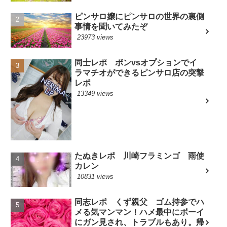
ピンサロ嬢にピンサロの世界の裏側
事情を聞いてみたぞ
23973 views
同士レポ ポンvsオプションでイ
ラマチオができるピンサロ店の突撃
レポ
13349 views
たぬきレポ 川崎フラミンゴ 雨使
カレン
10831 views
同志レポ くず親父 ゴム持参でハ
メる気マンマン！ハメ最中にボーイ
にガン見され、トラブルもあり。帰