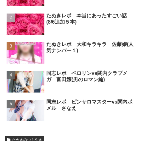
たぬきレポ 本当にあったすごい話
(8/6追加５本)
たぬきレポ 大和キラキラ 佐藤嬢(人
気ナンバー１)
同志レポ ペロリンvs関内クラブメ
ガ 富田嬢(男のロマン編)
同志レポ ピンサロマスターvs関内ポ
メル さなえ
たぬきのつぶやき