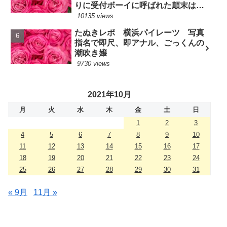
りに受付ボーイに呼ばれた顛末は？
(7/10現役嬢)
10135 views
たぬきレポ 横浜パイレーツ 写真
指名で即尺、即アナル、ごっくんの
潮吹き嬢
9730 views
2021年10月
月
火
水
木
金
土
日
1
2
3
4
5
6
7
8
9
10
11
12
13
14
15
16
17
18
19
20
21
22
23
24
25
26
27
28
29
30
31
« 9月
11月 »