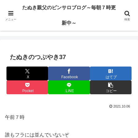
ハードサービス嬢を求めて3000回ピンサロで遊んだ親父
たぬき親父のピンサロブログ～毎朝７時更
メニュー
検索
たぬき親父のピンサロブログ～毎朝７時更新中～
新中～
たぬきのつぶやき37
X
Facebook
はてブ
Pocket
LINE
コピー
2021.10.06
午前７時
誰もフラには並んでいないぞ