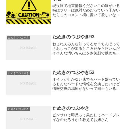
現役嬢で地雷情報くださいこの嬢がいる
時はフリーは絶対だめだっていう子がい
たらこのコメント欄に書いて欲しいな地
雷の理由や簡易的なレポみたいにしてく
れると嬉しいですぞ少しコメント欄の数
がまとまったらレポとして無料記事で１
つにまとめてUPしようと...
たぬきのつぶやき93
たぬきのつぶやき
ねぇねぇみんな知ってるか？ちんぽって
さおしっこが出るところだから汚いんだ
ぞそんな汚いちんぽをさ笑顔で舐めちゃ
うピンサロ嬢ってさやっぱり最高だよな
しかもさ拭かないで舐めてくれる嬢もい
るんだもんな冷静に考えるとさすごいこ
とだよな想像してたら勃起...
たぬきのつぶやき52
たぬきのつぶやき
オイラが行かない店でもハード嬢ってい
るもんなハードな情報を交換したいけど
情報交換の場所がないって同士もいるは
ずだ思いやりがある文章を送ってくれる
人は仲間になろうじゃないか
たぬきのつぶやき
たぬきのつぶやき
ピンサロで即尺って果たしてハードプレ
イなのだろうか？教えてお嬢さん