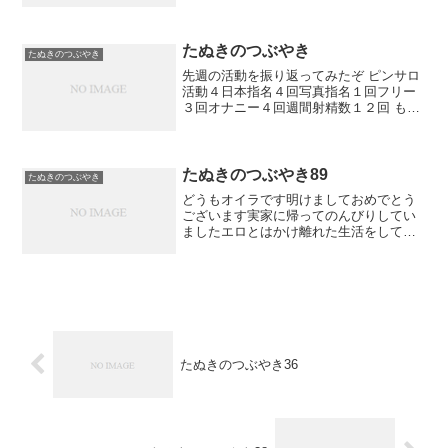
たぬきのつぶやき
たぬきのつぶやき
先週の活動を振り返ってみたぞ ピンサロ
活動４日本指名４回写真指名１回フリー
３回オナニー４回週間射精数１２回 もう
すぐ50才なのに無敵の性欲ですな
たぬきのつぶやき89
たぬきのつぶやき
どうもオイラです明けましておめでとう
ございます実家に帰ってのんびりしてい
ましたエロとはかけ離れた生活をしてい
たのでかなり溜まってますなメールの返
事とブログの更新が遅れてごめんなさい
お雑煮ばっかり食べてたので８キロ太っ
てしまったぞピンサロ行っ...
たぬきのつぶやき36