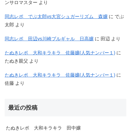
ンサロマスター
より
同志レポ でぶ太郎vs大宮シュガーリズム 森嬢
に
でぶ
太郎
より
同志レポ 田辺vs川崎ブルギャル 日高嬢
に
田辺
より
たぬきレポ 大和キラキラ 佐藤嬢(人気ナンバー１)
に
たぬき親父
より
たぬきレポ 大和キラキラ 佐藤嬢(人気ナンバー１)
に
佐藤
より
最近の投稿
たぬきレポ 大和キラキラ 田中嬢