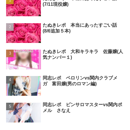
(7/11現役嬢)
たぬきレポ 本当にあったすごい話
(8/6追加５本)
たぬきレポ 大和キラキラ 佐藤嬢(人
気ナンバー１)
同志レポ ペロリンvs関内クラブメ
ガ 富田嬢(男のロマン編)
同志レポ ピンサロマスターvs関内ポ
メル さなえ