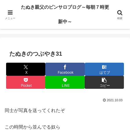
ハードサービス嬢を求めて3000回ピンサロで遊んだ親父
たぬき親父のピンサロブログ～毎朝７時更
メニュー
検索
たぬき親父のピンサロブログ～毎朝７時更新中～
新中～
たぬきのつぶやき31
X
Facebook
はてブ
Pocket
LINE
コピー
2021.10.03
同士が写真を送ってくれたぞ
この時間から並んでる奴ら