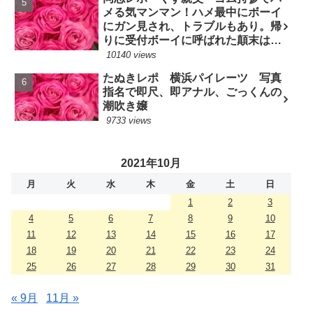
メる気マンマン！ハメ最中にボーイ
にガン見され、トラブルもあり。帰
りに受付ボーイに呼ばれた顛末は？
(7/10現役嬢)
10140 views
たぬきレポ 横浜パイレーツ 写真
指名で即尺、即アナル、ごっくんの
潮吹き嬢
9733 views
2021年10月
月
火
水
木
金
土
日
1
2
3
4
5
6
7
8
9
10
11
12
13
14
15
16
17
18
19
20
21
22
23
24
25
26
27
28
29
30
31
« 9月
11月 »