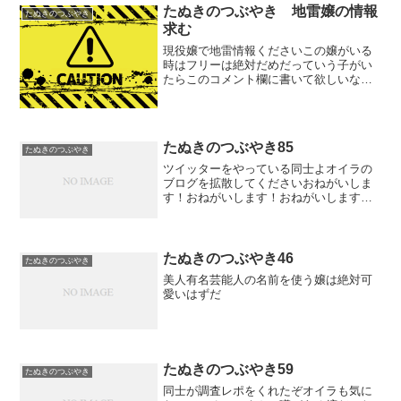
たぬきのつぶやき 地雷嬢の情報
たぬきのつぶやき
求む
現役嬢で地雷情報くださいこの嬢がいる
時はフリーは絶対だめだっていう子がい
たらこのコメント欄に書いて欲しいな地
雷の理由や簡易的なレポみたいにしてく
れると嬉しいですぞ少しコメント欄の数
がまとまったらレポとして無料記事で１
つにまとめてUPしようと...
たぬきのつぶやき85
たぬきのつぶやき
ツイッターをやっている同士よオイラの
ブログを拡散してくださいおねがいしま
す！おねがいします！おねがいします！
ピンサロ情報をもっともっと交換したい
ので同士よオイラのブログに集まれ
たぬきのつぶやき46
たぬきのつぶやき
美人有名芸能人の名前を使う嬢は絶対可
愛いはずだ
たぬきのつぶやき59
たぬきのつぶやき
同士が調査レポをくれたぞオイラも気に