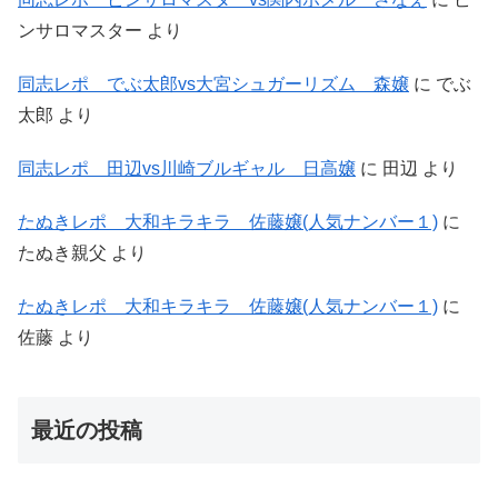
ンサロマスター
より
同志レポ でぶ太郎vs大宮シュガーリズム 森嬢
に
でぶ
太郎
より
同志レポ 田辺vs川崎ブルギャル 日高嬢
に
田辺
より
たぬきレポ 大和キラキラ 佐藤嬢(人気ナンバー１)
に
たぬき親父
より
たぬきレポ 大和キラキラ 佐藤嬢(人気ナンバー１)
に
佐藤
より
最近の投稿