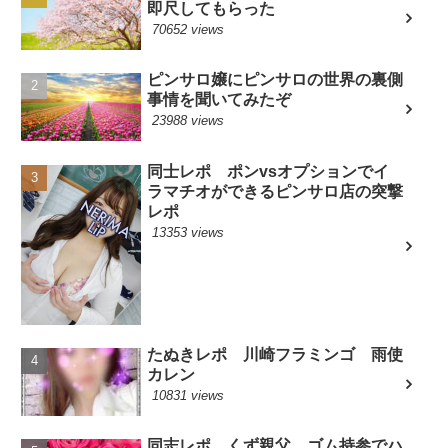
即尺してもらった
70652 views
ピンサロ嬢にピンサロの世界の裏側
事情を聞いてみたぞ
23988 views
同士レポ ポンvsオプションでイ
ラマチオができるピンサロ店の突撃
レポ
13353 views
たぬきレポ 川崎フラミンゴ 雨使
カレン
10831 views
同志レポ くず親父 ゴム持参でハ