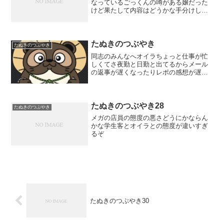
なっているごっくんの噂がある嬢だった
けど果たして内容はどうかな手分けして
ピンサロ突撃できるのは複数の仲間で動
く強みだな
たぬきのつぶやき
たぬきのつぶやき
同志のみんなへオイラちょっと仕事が忙
しくてさ夜勤と日勤と出てるからメール
の返事が遅くなったりレポの感想が遅く
なったりしていてごめんなさいねでもさ
夜勤と日勤の間でサクッとピンサロは行
くし疲れて帰ってバタンキューでそのま
ま仕事に行って夜勤終わっ...
たぬきのつぶやき28
たぬきのつぶやき
メガの店員の態度の悪さどうにかならん
かな学生客とオイラとの態度が違いすぎ
るぞ
たぬきのつぶやき30