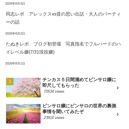
2026年8月3日
同志レポ アレックスvs昔の思い出話・大人のパーティ
ーの話
2026年8月2日
たぬきレポ ブログ初登場 写真指名でフルハードのハ
イレベル嬢(7/31現役嬢)
2026年8月1日
チンカス５日間溜めてピンサロ嬢に
即尺してもらった
70534 views
ピンサロ嬢にピンサロの世界の裏側
事情を聞いてみたぞ
23910 views