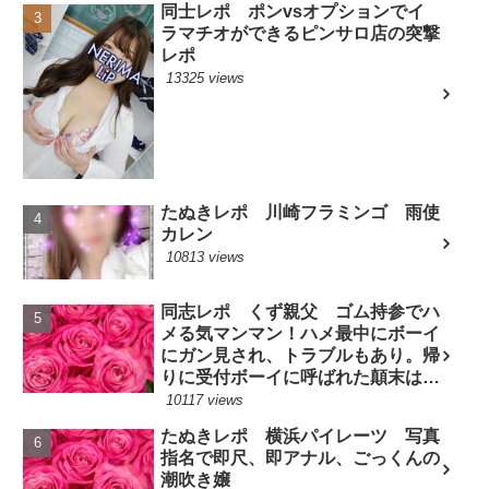
同士レポ ポンvsオプションでイ
ラマチオができるピンサロ店の突撃
レポ
13325 views
たぬきレポ 川崎フラミンゴ 雨使
カレン
10813 views
同志レポ くず親父 ゴム持参でハ
メる気マンマン！ハメ最中にボーイ
にガン見され、トラブルもあり。帰
りに受付ボーイに呼ばれた顛末は？
(7/10現役嬢)
10117 views
たぬきレポ 横浜パイレーツ 写真
指名で即尺、即アナル、ごっくんの
潮吹き嬢