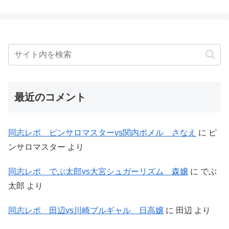
最近のコメント
同志レポ ピンサロマスターvs関内ポメル さなえ
に
ピ
ンサロマスター
より
同志レポ でぶ太郎vs大宮シュガーリズム 森嬢
に
でぶ
太郎
より
同志レポ 田辺vs川崎ブルギャル 日高嬢
に
田辺
より