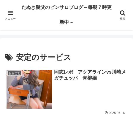
ハードサービス嬢を求めて3000回ピンサロで遊んだ親父
たぬき親父のピンサロブログ～毎朝７時更
メニュー
検索
たぬき親父のピンサロブログ～毎朝７時更新中～
新中～
安定のサービス
同志レポ アクアラインvs川崎メ
お店ごと
ガチュッパ 青柳嬢
2025.07.16