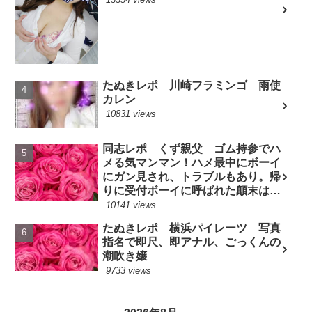
たぬきレポ 川崎フラミンゴ 雨使
カレン
10831 views
同志レポ くず親父 ゴム持参でハ
メる気マンマン！ハメ最中にボーイ
にガン見され、トラブルもあり。帰
りに受付ボーイに呼ばれた顛末は？
(7/10現役嬢)
10141 views
たぬきレポ 横浜パイレーツ 写真
指名で即尺、即アナル、ごっくんの
潮吹き嬢
9733 views