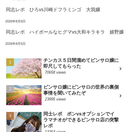
同志レポ ひろvs川崎ドフラミンゴ 大我嬢
2026年8月6日
同志レポ ハイボールなヒグマvs大和キラキラ 嬉野嬢
2026年8月5日
チンカス５日間溜めてピンサロ嬢に
即尺してもらった
70658 views
ピンサロ嬢にピンサロの世界の裏側
事情を聞いてみたぞ
23995 views
同士レポ ポンvsオプションでイ
ラマチオができるピンサロ店の突撃
レポ
13354 views