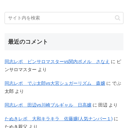
最近のコメント
同志レポ ピンサロマスターvs関内ポメル さなえ
に
ピ
ンサロマスター
より
同志レポ でぶ太郎vs大宮シュガーリズム 森嬢
に
でぶ
太郎
より
同志レポ 田辺vs川崎ブルギャル 日高嬢
に
田辺
より
たぬきレポ 大和キラキラ 佐藤嬢(人気ナンバー１)
に
たぬき親父
より