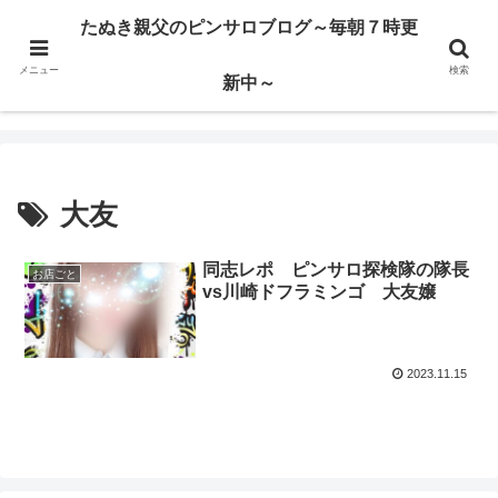
ハードサービス嬢を求めて3000回ピンサロで遊んだ親父
たぬき親父のピンサロブログ～毎朝７時更
メニュー
検索
たぬき親父のピンサロブログ～毎朝７時更新中～
新中～
大友
同志レポ ピンサロ探検隊の隊長
お店ごと
vs川崎ドフラミンゴ 大友嬢
2023.11.15