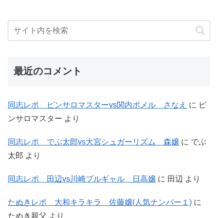
最近のコメント
同志レポ ピンサロマスターvs関内ポメル さなえ
に
ピ
ンサロマスター
より
同志レポ でぶ太郎vs大宮シュガーリズム 森嬢
に
でぶ
太郎
より
同志レポ 田辺vs川崎ブルギャル 日高嬢
に
田辺
より
たぬきレポ 大和キラキラ 佐藤嬢(人気ナンバー１)
に
たぬき親父
より