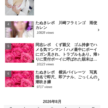
たぬきレポ 川崎フラミンゴ 雨使
カレン
10828 views
同志レポ くず親父 ゴム持参でハ
メる気マンマン！ハメ最中にボーイ
にガン見され、トラブルもあり。帰
りに受付ボーイに呼ばれた顛末は？
(7/10現役嬢)
10123 views
たぬきレポ 横浜パイレーツ 写真
指名で即尺、即アナル、ごっくんの
潮吹き嬢
9717 views
2026年8月