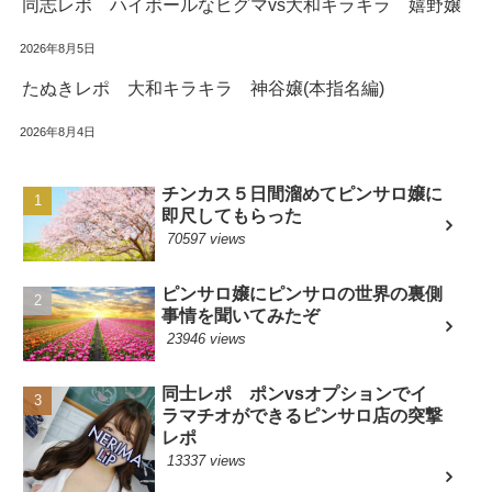
同志レポ ハイボールなヒグマvs大和キラキラ 嬉野嬢
2026年8月5日
たぬきレポ 大和キラキラ 神谷嬢(本指名編)
2026年8月4日
チンカス５日間溜めてピンサロ嬢に
即尺してもらった
70597 views
ピンサロ嬢にピンサロの世界の裏側
事情を聞いてみたぞ
23946 views
同士レポ ポンvsオプションでイ
ラマチオができるピンサロ店の突撃
レポ
13337 views