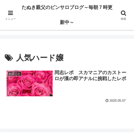
ハードサービス嬢を求めて3000回ピンサロで遊んだ親父
たぬき親父のピンサロブログ～毎朝７時更
メニュー
検索
たぬき親父のピンサロブログ～毎朝７時更新中～
新中～
人気ハード嬢
同志レポ スカマニアのカストー
お店ごと
ロが漢の即アナルに挑戦したレポ
2025.05.07