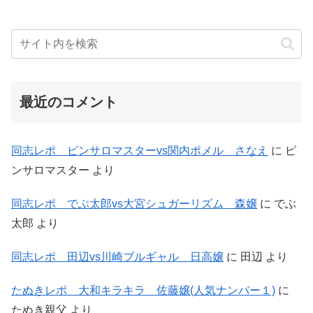
最近のコメント
同志レポ ピンサロマスターvs関内ポメル さなえ
に
ピ
ンサロマスター
より
同志レポ でぶ太郎vs大宮シュガーリズム 森嬢
に
でぶ
太郎
より
同志レポ 田辺vs川崎ブルギャル 日高嬢
に
田辺
より
たぬきレポ 大和キラキラ 佐藤嬢(人気ナンバー１)
に
たぬき親父
より