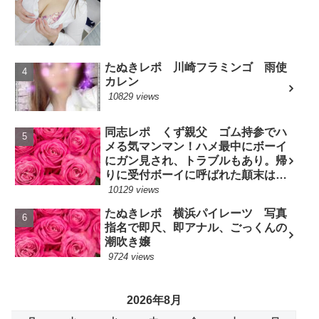
たぬきレポ 川崎フラミンゴ 雨使
カレン
10829 views
同志レポ くず親父 ゴム持参でハ
メる気マンマン！ハメ最中にボーイ
にガン見され、トラブルもあり。帰
りに受付ボーイに呼ばれた顛末は？
(7/10現役嬢)
10129 views
たぬきレポ 横浜パイレーツ 写真
指名で即尺、即アナル、ごっくんの
潮吹き嬢
9724 views
2026年8月