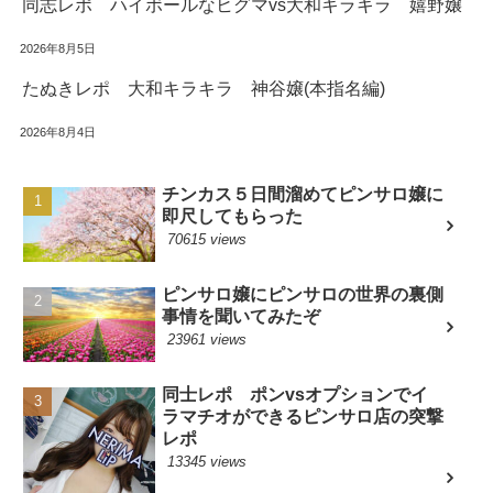
同志レポ ハイボールなヒグマvs大和キラキラ 嬉野嬢
2026年8月5日
たぬきレポ 大和キラキラ 神谷嬢(本指名編)
2026年8月4日
チンカス５日間溜めてピンサロ嬢に
即尺してもらった
70615 views
ピンサロ嬢にピンサロの世界の裏側
事情を聞いてみたぞ
23961 views
同士レポ ポンvsオプションでイ
ラマチオができるピンサロ店の突撃
レポ
13345 views