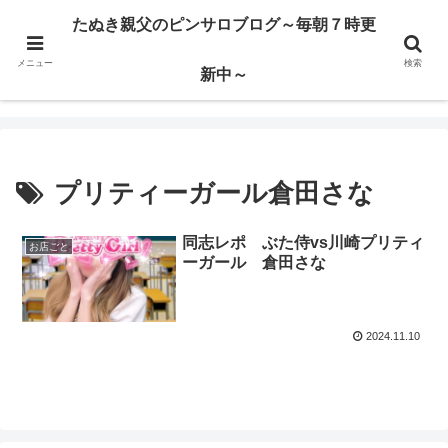
ハードサービス嬢を求めて3000回ピンサロで遊んだ親父
たぬき親父のピンサロブログ～毎朝７時更
メニュー
検索
たぬき親父のピンサロブログ～毎朝７時更新中～
新中～
プリティーガール倉田さな
同志レポ ぶた侍vs川崎プリティ
お店ごと
ーガール 倉田さな
2024.11.10