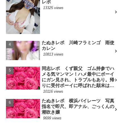
レポ
13325 views
たぬきレポ 川崎フラミンゴ 雨使
カレン
10813 views
同志レポ くず親父 ゴム持参でハ
メる気マンマン！ハメ最中にボーイ
にガン見され、トラブルもあり。帰
りに受付ボーイに呼ばれた顛末は？
(7/10現役嬢)
10116 views
たぬきレポ 横浜パイレーツ 写真
指名で即尺、即アナル、ごっくんの
潮吹き嬢
9699 views