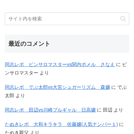
最近のコメント
同志レポ ピンサロマスターvs関内ポメル さなえ
に
ピ
ンサロマスター
より
同志レポ でぶ太郎vs大宮シュガーリズム 森嬢
に
でぶ
太郎
より
同志レポ 田辺vs川崎ブルギャル 日高嬢
に
田辺
より
たぬきレポ 大和キラキラ 佐藤嬢(人気ナンバー１)
に
たぬき親父
より