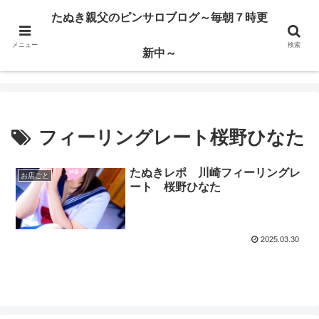
ハードサービス嬢を求めて3000回ピンサロで遊んだ親父
たぬき親父のピンサロブログ～毎朝７時更
メニュー
検索
たぬき親父のピンサロブログ～毎朝７時更新中～
新中～
フィーリングレート桜野ひなた
たぬきレポ 川崎フィーリングレ
お店ごと
ート 桜野ひなた
2025.03.30