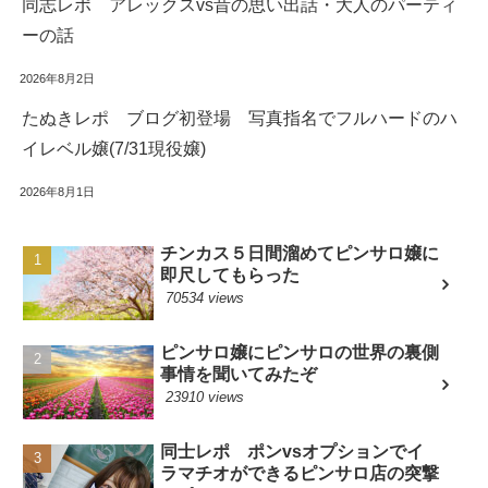
同志レポ アレックスvs昔の思い出話・大人のパーティ
ーの話
2026年8月2日
たぬきレポ ブログ初登場 写真指名でフルハードのハ
イレベル嬢(7/31現役嬢)
2026年8月1日
チンカス５日間溜めてピンサロ嬢に
即尺してもらった
70534 views
ピンサロ嬢にピンサロの世界の裏側
事情を聞いてみたぞ
23910 views
同士レポ ポンvsオプションでイ
ラマチオができるピンサロ店の突撃