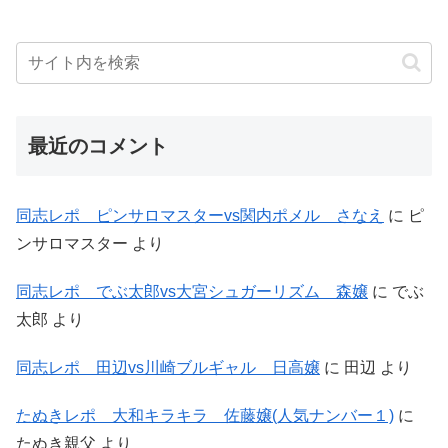
最近のコメント
同志レポ ピンサロマスターvs関内ポメル さなえ
に
ピ
ンサロマスター
より
同志レポ でぶ太郎vs大宮シュガーリズム 森嬢
に
でぶ
太郎
より
同志レポ 田辺vs川崎ブルギャル 日高嬢
に
田辺
より
たぬきレポ 大和キラキラ 佐藤嬢(人気ナンバー１)
に
たぬき親父
より