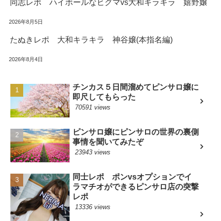
同志レポ ハイボールなヒグマvs大和キラキラ 嬉野嬢
2026年8月5日
たぬきレポ 大和キラキラ 神谷嬢(本指名編)
2026年8月4日
チンカス５日間溜めてピンサロ嬢に
即尺してもらった
70591 views
ピンサロ嬢にピンサロの世界の裏側
事情を聞いてみたぞ
23943 views
同士レポ ポンvsオプションでイ
ラマチオができるピンサロ店の突撃
レポ
13336 views