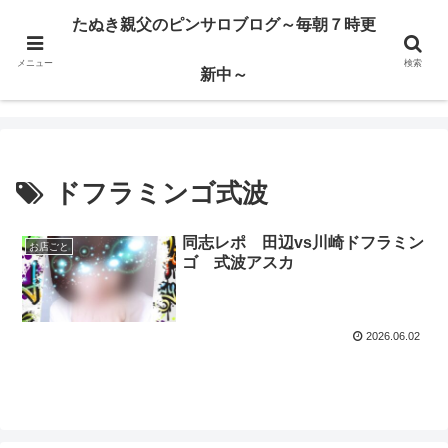
ハードサービス嬢を求めて3000回ピンサロで遊んだ親父
たぬき親父のピンサロブログ～毎朝７時更
メニュー
検索
たぬき親父のピンサロブログ～毎朝７時更新中～
新中～
ドフラミンゴ式波
同志レポ 田辺vs川崎ドフラミン
お店ごと
ゴ 式波アスカ
2026.06.02