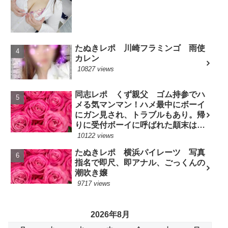
たぬきレポ 川崎フラミンゴ 雨使
カレン
10827 views
同志レポ くず親父 ゴム持参でハ
メる気マンマン！ハメ最中にボーイ
にガン見され、トラブルもあり。帰
りに受付ボーイに呼ばれた顛末は？
(7/10現役嬢)
10122 views
たぬきレポ 横浜パイレーツ 写真
指名で即尺、即アナル、ごっくんの
潮吹き嬢
9717 views
2026年8月