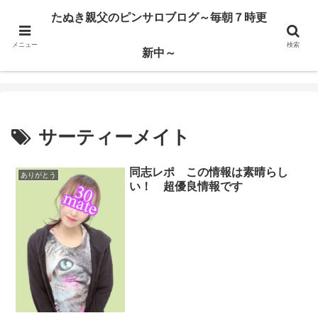
ハードサービス嬢を求めて3000回ピンサロで遊んだ親父
たぬき親父のピンサロブログ～毎朝７時更
メニュー
検索
たぬき親父のピンサロブログ～毎朝７時更新中～
新中～
サーティーメイト
同志レポ この情報は素晴らし
ありがとう
い！ 超優良情報です