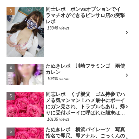
同士レポ ポンvsオプションでイ
ラマチオができるピンサロ店の突撃
レポ
13348 views
たぬきレポ 川崎フラミンゴ 雨使
カレン
10830 views
同志レポ くず親父 ゴム持参でハ
メる気マンマン！ハメ最中にボーイ
にガン見され、トラブルもあり。帰
りに受付ボーイに呼ばれた顛末は？
(7/10現役嬢)
10135 views
たぬきレポ 横浜パイレーツ 写真
指名で即尺、即アナル、ごっくんの