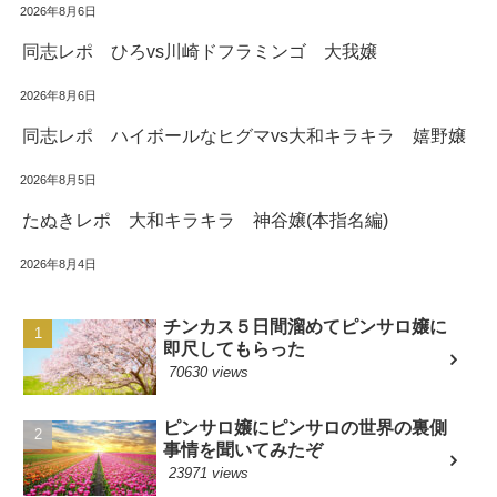
2026年8月6日
同志レポ ひろvs川崎ドフラミンゴ 大我嬢
2026年8月6日
同志レポ ハイボールなヒグマvs大和キラキラ 嬉野嬢
2026年8月5日
たぬきレポ 大和キラキラ 神谷嬢(本指名編)
2026年8月4日
チンカス５日間溜めてピンサロ嬢に
即尺してもらった
70630 views
ピンサロ嬢にピンサロの世界の裏側
事情を聞いてみたぞ
23971 views