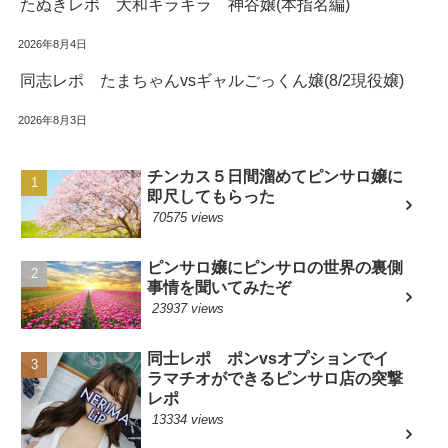
たぬきレポ 大和キラキラ 神谷嬢(本指名編)
2026年8月4日
同志レポ たまちゃんvsギャルごっくん嬢(8/2現役嬢)
2026年8月3日
チンカス５日間溜めてピンサロ嬢に
即尺してもらった
70575 views
ピンサロ嬢にピンサロの世界の裏側
事情を聞いてみたぞ
23937 views
同士レポ ポンvsオプションでイ
ラマチオができるピンサロ店の突撃
レポ
13334 views