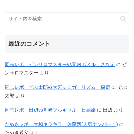
最近のコメント
同志レポ ピンサロマスターvs関内ポメル さなえ
に
ピ
ンサロマスター
より
同志レポ でぶ太郎vs大宮シュガーリズム 森嬢
に
でぶ
太郎
より
同志レポ 田辺vs川崎ブルギャル 日高嬢
に
田辺
より
たぬきレポ 大和キラキラ 佐藤嬢(人気ナンバー１)
に
たぬき親父
より