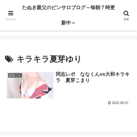
ハードサービス嬢を求めて3000回ピンサロで遊んだ親父
たぬき親父のピンサロブログ～毎朝７時更
メニュー
検索
たぬき親父のピンサロブログ～毎朝７時更新中～
新中～
キラキラ夏芽ゆり
同志レポ ななくんvs大和キラキ
お店ごと
ラ 夏芽こまり
2022.09.07