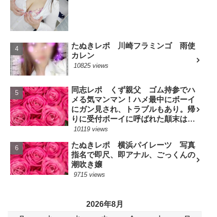
たぬきレポ 川崎フラミンゴ 雨使
カレン
10825 views
同志レポ くず親父 ゴム持参でハ
メる気マンマン！ハメ最中にボーイ
にガン見され、トラブルもあり。帰
りに受付ボーイに呼ばれた顛末は？
(7/10現役嬢)
10119 views
たぬきレポ 横浜パイレーツ 写真
指名で即尺、即アナル、ごっくんの
潮吹き嬢
9715 views
2026年8月