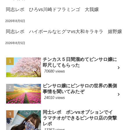
同志レポ ひろvs川崎ドフラミンゴ 大我嬢
2026年8月6日
同志レポ ハイボールなヒグマvs大和キラキラ 嬉野嬢
2026年8月5日
チンカス５日間溜めてピンサロ嬢に
即尺してもらった
70680 views
ピンサロ嬢にピンサロの世界の裏側
事情を聞いてみたぞ
24010 views
同士レポ ポンvsオプションでイ
ラマチオができるピンサロ店の突撃
レポ
13362 views