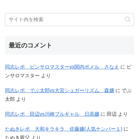
最近のコメント
同志レポ ピンサロマスターvs関内ポメル さなえ
に
ピ
ンサロマスター
より
同志レポ でぶ太郎vs大宮シュガーリズム 森嬢
に
でぶ
太郎
より
同志レポ 田辺vs川崎ブルギャル 日高嬢
に
田辺
より
たぬきレポ 大和キラキラ 佐藤嬢(人気ナンバー１)
に
たぬき親父
より