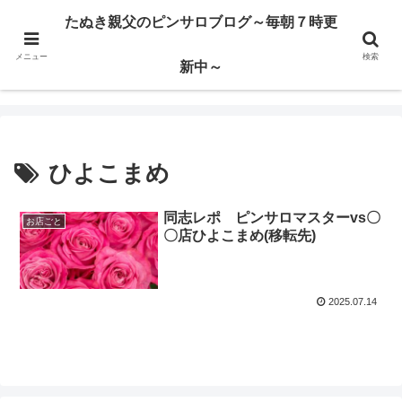
ハードサービス嬢を求めて3000回ピンサロで遊んだ親父
たぬき親父のピンサロブログ～毎朝７時更
メニュー
検索
たぬき親父のピンサロブログ～毎朝７時更新中～
新中～
ひよこまめ
同志レポ ピンサロマスターvs〇
お店ごと
〇店ひよこまめ(移転先)
2025.07.14