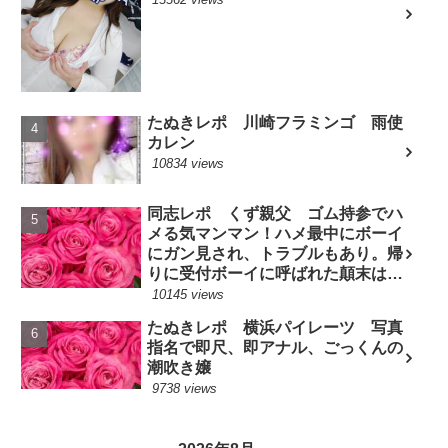
たぬきレポ 川崎フラミンゴ 雨使
カレン
10834 views
同志レポ くず親父 ゴム持参でハ
メる気マンマン！ハメ最中にボーイ
にガン見され、トラブルもあり。帰
りに受付ボーイに呼ばれた顛末は？
(7/10現役嬢)
10145 views
たぬきレポ 横浜パイレーツ 写真
指名で即尺、即アナル、ごっくんの
潮吹き嬢
9738 views