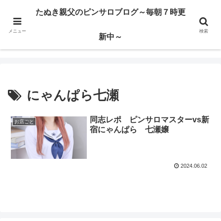
ハードサービス嬢を求めて3000回ピンサロで遊んだ親父
たぬき親父のピンサロブログ～毎朝７時更
メニュー
検索
たぬき親父のピンサロブログ～毎朝７時更新中～
新中～
にゃんぱら七瀬
同志レポ ピンサロマスターvs新
お店ごと
宿にゃんぱら 七瀬嬢
2024.06.02