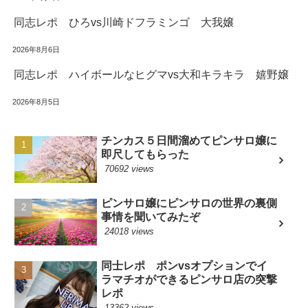
同志レポ ひろvs川崎ドフラミンゴ 大我嬢
2026年8月6日
同志レポ ハイボールなヒグマvs大和キラキラ 嬉野嬢
2026年8月5日
チンカス５日間溜めてピンサロ嬢に
即尺してもらった
70692 views
ピンサロ嬢にピンサロの世界の裏側
事情を聞いてみたぞ
24018 views
同士レポ ポンvsオプションでイ
ラマチオができるピンサロ店の突撃
レポ
13362 views