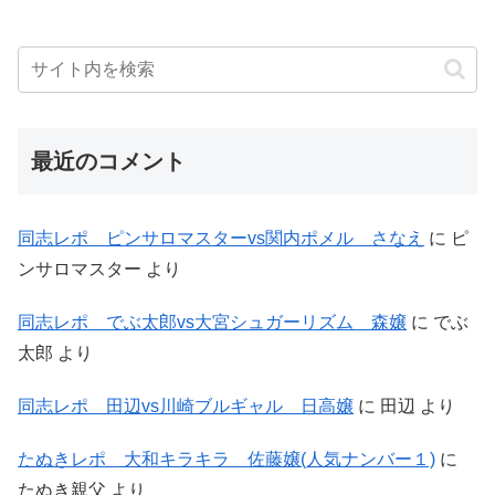
最近のコメント
同志レポ ピンサロマスターvs関内ポメル さなえ
に
ピ
ンサロマスター
より
同志レポ でぶ太郎vs大宮シュガーリズム 森嬢
に
でぶ
太郎
より
同志レポ 田辺vs川崎ブルギャル 日高嬢
に
田辺
より
たぬきレポ 大和キラキラ 佐藤嬢(人気ナンバー１)
に
たぬき親父
より