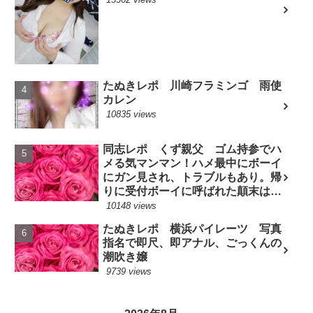
たぬきレポ 川崎フラミンゴ 雨使
カレン
10835 views
同志レポ くず親父 ゴム持参でハ
メる気マンマン！ハメ最中にボーイ
にガン見され、トラブルもあり。帰
りに受付ボーイに呼ばれた顛末は？
(7/10現役嬢)
10148 views
たぬきレポ 横浜パイレーツ 写真
指名で即尺、即アナル、ごっくんの
潮吹き嬢
9739 views