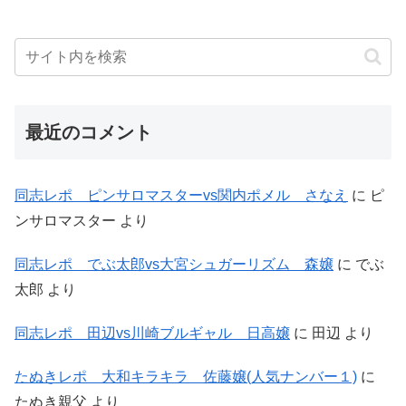
最近のコメント
同志レポ ピンサロマスターvs関内ポメル さなえ
に
ピ
ンサロマスター
より
同志レポ でぶ太郎vs大宮シュガーリズム 森嬢
に
でぶ
太郎
より
同志レポ 田辺vs川崎ブルギャル 日高嬢
に
田辺
より
たぬきレポ 大和キラキラ 佐藤嬢(人気ナンバー１)
に
たぬき親父
より