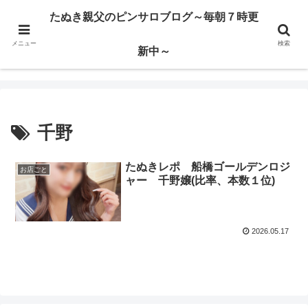
ハードサービス嬢を求めて3000回ピンサロで遊んだ親父
たぬき親父のピンサロブログ～毎朝７時更
メニュー
検索
たぬき親父のピンサロブログ～毎朝７時更新中～
新中～
千野
たぬきレポ 船橋ゴールデンロジ
お店ごと
ャー 千野嬢(比率、本数１位)
2026.05.17