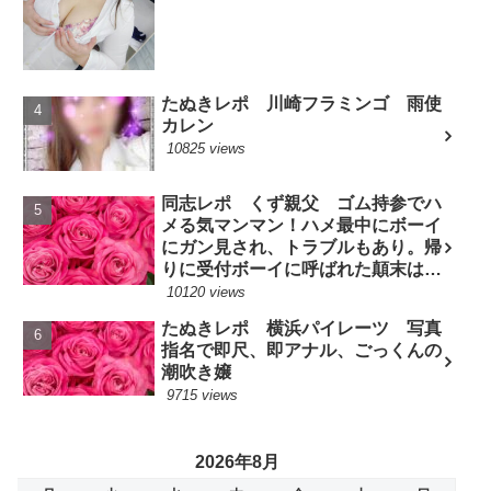
たぬきレポ 川崎フラミンゴ 雨使
カレン
10825 views
同志レポ くず親父 ゴム持参でハ
メる気マンマン！ハメ最中にボーイ
にガン見され、トラブルもあり。帰
りに受付ボーイに呼ばれた顛末は？
(7/10現役嬢)
10120 views
たぬきレポ 横浜パイレーツ 写真
指名で即尺、即アナル、ごっくんの
潮吹き嬢
9715 views
2026年8月