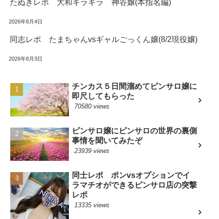
たぬきレポ 大和キラキラ 神谷嬢(本指名編)
2026年8月4日
同志レポ たまちゃんvsギャルごっくん嬢(8/2現役嬢)
2026年8月3日
チンカス５日間溜めてピンサロ嬢に
即尺してもらった
70580 views
ピンサロ嬢にピンサロの世界の裏側
事情を聞いてみたぞ
23939 views
同士レポ ポンvsオプションでイ
ラマチオができるピンサロ店の突撃
レポ
13335 views