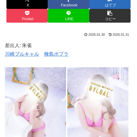
X
Facebook
はてブ
Pocket
LINE
コピー
2026.01.30
2026.01.31
差出人: 朱雀
川崎ブルキャル
種島ポプラ