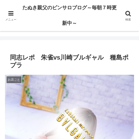
ハードサービス嬢を求めて3000回ピンサロで遊んだ親父
たぬき親父のピンサロブログ～毎朝７時更
メニュー
検索
たぬき親父のピンサロブログ～毎朝７時更新中～
新中～
同志レポ 朱雀vs川崎ブルギャル 種島ポ
プラ
お店ごと